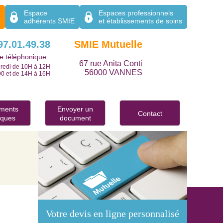
Espace
Espaces professionnels
adhérents SMIE
et établissements de soins
97.01.49.38
SMIE Mutuelle
 téléphonique :
67 rue Anita Conti
ndredi de 10H à 12H
56000 VANNES
00 et de 14H à 16H
ments
Envoyer un
Contact
iques
document
Votre devis en ligne personnalisé