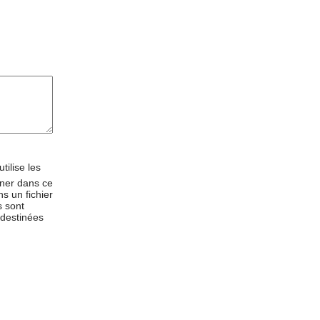
tilise les
ner dans ce
s un fichier
s sont
 destinées