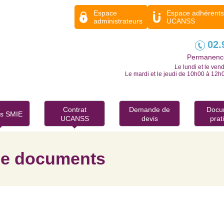
Espace
Espace adhérents
administrateurs
UCANSS
02.
Permanence
Le lundi et le ve
Le mardi et le jeudi de 10h00 à 12h
Contrat
Demande de
Docu
ts SMIE
UCANSS
devis
prat
 de documents