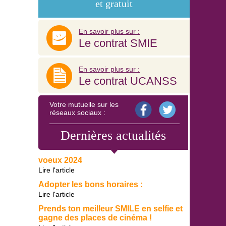
et gratuit
En savoir plus sur :
Le contrat SMIE
En savoir plus sur :
Le contrat UCANSS
Votre mutuelle sur les
réseaux sociaux :
Dernières actualités
voeux 2024
Lire l'article
Adopter les bons horaires :
Lire l'article
Prends ton meilleur SMILE en selfie et
gagne des places de cinéma !